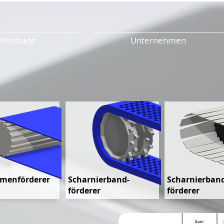
Produkte
Unternehmen
emenförderer
Scharnierband-
Scharnierban
förderer
förderer